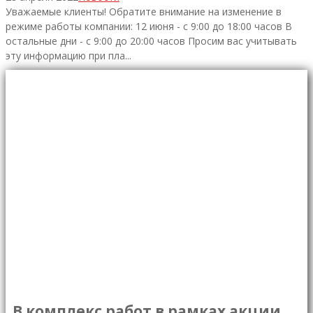
Уважаемые клиенты! Обратите внимание на изменение в
режиме работы компании: 12 июня - с 9:00 до 18:00 часов В
остальные дни - с 9:00 до 20:00 часов Просим вас учитывать
эту информацию при пла...
Техническое
обслуживание от 8
000 РУБЛЕЙ
Специальное предложение от "Первого
Независимого Автоцентра" - техническое
обслуживание автомобилей старше 3-х лет
по доступной цене!
В комплекс работ в рамках акции